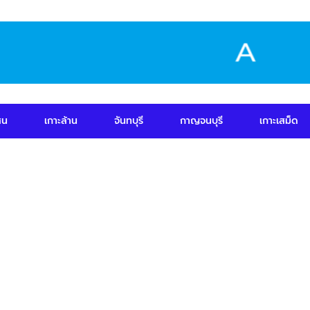
สน
เกาะล้าน
จันทบุรี
กาญจนบุรี
เกาะเสม็ด