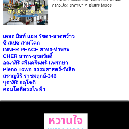
กลางเมือง ราคาเบา ๆ เริ่มแค่หลักร้อย!
เดอะ มิสท์ แอท รัชดา-ลาดพร้าว
ซี สเปซ สามโคก
INNER PEACE สาทร-ท่าพระ
CHER สาทร-สุขสวัสดิ์
อณาสิริ ศรีนครินทร์-แพรกษา
Pleno Town ธรรมศาสตร์-รังสิต
สราญสิริ ราชพฤกษ์-346
บุราสิริ จตุโชติ
คอนโดติดรถไฟฟ้า