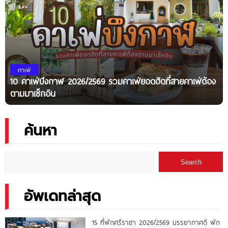
คาเฟ่
10 คาเฟ่บึงกาฬ 2026/2569 รวมคาเฟ่ยอดฮิตที่สายคาเฟ่ต้อง
ตามมาเช็กอิน
ค้นหา
Search
อัพเดทล่าสุด
15 ที่พักศรีราชา 2026/2569 บรรยากาศดี พัก