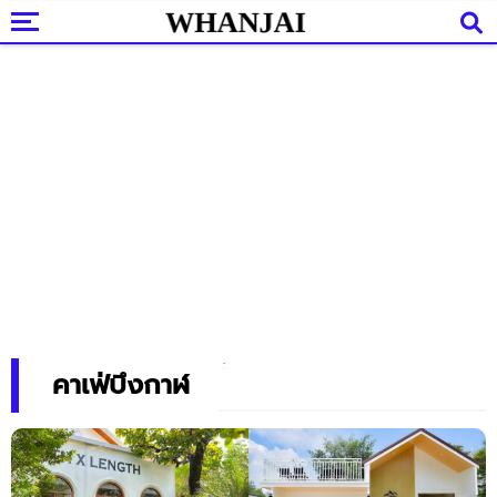
คาเฟ่บึงกาฬ