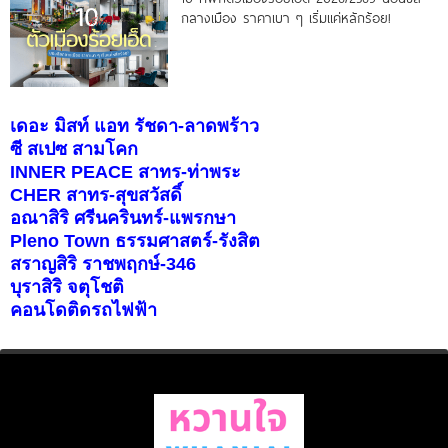
กลางเมือง ราคาเบา ๆ เริ่มแค่หลักร้อย!
เดอะ มิสท์ แอท รัชดา-ลาดพร้าว
ซี สเปซ สามโคก
INNER PEACE สาทร-ท่าพระ
CHER สาทร-สุขสวัสดิ์
อณาสิริ ศรีนครินทร์-แพรกษา
Pleno Town ธรรมศาสตร์-รังสิต
สราญสิริ ราชพฤกษ์-346
บุราสิริ จตุโชติ
คอนโดติดรถไฟฟ้า