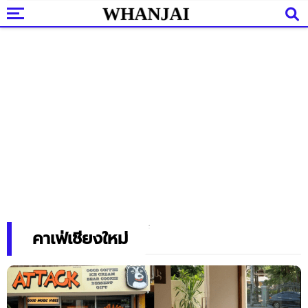
คาเฟ่เชียงใหม่