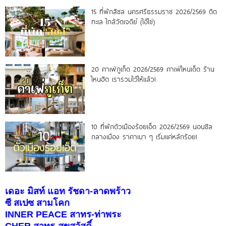
15 ที่พักสิชล นครศรีธรรมราช 2026/2569 ติด
ทะเล ใกล้วัดเจดีย์ (ไอ้ไข่)
20 คาเฟ่ภูเก็ต 2026/2569 คาเฟ่ไหนเด็ด ร้าน
ไหนฮิต เรารวมไว้ให้แล้ว!
10 ที่พักตัวเมืองร้อยเอ็ด 2026/2569 นอนชิล
กลางเมือง ราคาเบา ๆ เริ่มแค่หลักร้อย!
เดอะ มิสท์ แอท รัชดา-ลาดพร้าว
ซี สเปซ สามโคก
INNER PEACE สาทร-ท่าพระ