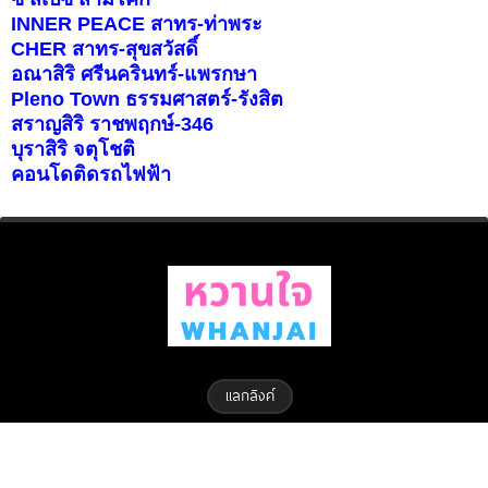
INNER PEACE สาทร-ท่าพระ
CHER สาทร-สุขสวัสดิ์
อณาสิริ ศรีนครินทร์-แพรกษา
Pleno Town ธรรมศาสตร์-รังสิต
สราญสิริ ราชพฤกษ์-346
บุราสิริ จตุโชติ
คอนโดติดรถไฟฟ้า
แลกลิงค์