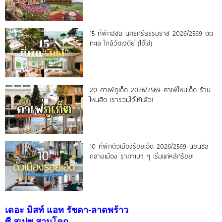
15 ที่พักสิชล นครศรีธรรมราช 2026/2569 ติด
ทะเล ใกล้วัดเจดีย์ (ไอ้ไข่)
20 คาเฟ่ภูเก็ต 2026/2569 คาเฟ่ไหนเด็ด ร้าน
ไหนฮิต เรารวมไว้ให้แล้ว!
10 ที่พักตัวเมืองร้อยเอ็ด 2026/2569 นอนชิล
กลางเมือง ราคาเบา ๆ เริ่มแค่หลักร้อย!
เดอะ มิสท์ แอท รัชดา-ลาดพร้าว
ซี สเปซ สามโคก