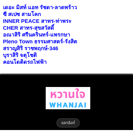
เดอะ มิสท์ แอท รัชดา-ลาดพร้าว
ซี สเปซ สามโคก
INNER PEACE สาทร-ท่าพระ
CHER สาทร-สุขสวัสดิ์
อณาสิริ ศรีนครินทร์-แพรกษา
Pleno Town ธรรมศาสตร์-รังสิต
สราญสิริ ราชพฤกษ์-346
บุราสิริ จตุโชติ
คอนโดติดรถไฟฟ้า
แลกลิงค์