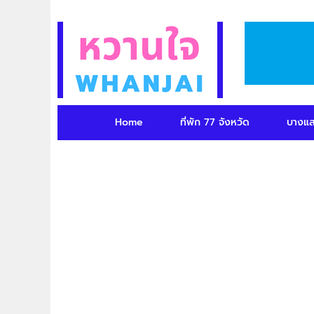
Home
ที่พัก 77 จังหวัด
บางแ