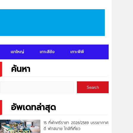
เขาใหญ่
เกาะสีชัง
เกาะพีพี
ค้นหา
Search
อัพเดทล่าสุด
15 ที่พักศรีราชา 2026/2569 บรรยากาศ
ดี พักสบาย ใกล้ที่เที่ยว