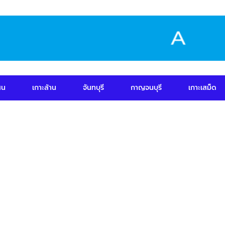
สน
เกาะล้าน
จันทบุรี
กาญจนบุรี
เกาะเสม็ด