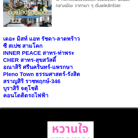
กลางเมือง ราคาเบา ๆ เริ่มแค่หลักร้อย!
เดอะ มิสท์ แอท รัชดา-ลาดพร้าว
ซี สเปซ สามโคก
INNER PEACE สาทร-ท่าพระ
CHER สาทร-สุขสวัสดิ์
อณาสิริ ศรีนครินทร์-แพรกษา
Pleno Town ธรรมศาสตร์-รังสิต
สราญสิริ ราชพฤกษ์-346
บุราสิริ จตุโชติ
คอนโดติดรถไฟฟ้า