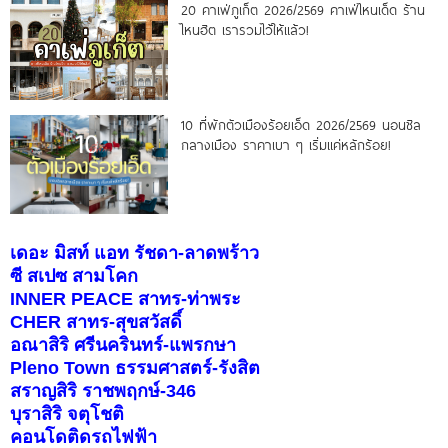
20 คาเฟ่ภูเก็ต 2026/2569 คาเฟ่ไหนเด็ด ร้าน
ไหนฮิต เรารวมไว้ให้แล้ว!
10 ที่พักตัวเมืองร้อยเอ็ด 2026/2569 นอนชิล
กลางเมือง ราคาเบา ๆ เริ่มแค่หลักร้อย!
เดอะ มิสท์ แอท รัชดา-ลาดพร้าว
ซี สเปซ สามโคก
INNER PEACE สาทร-ท่าพระ
CHER สาทร-สุขสวัสดิ์
อณาสิริ ศรีนครินทร์-แพรกษา
Pleno Town ธรรมศาสตร์-รังสิต
สราญสิริ ราชพฤกษ์-346
บุราสิริ จตุโชติ
คอนโดติดรถไฟฟ้า