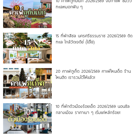
10 คาเฟ่ภูทับเบิก 2026/2569 จิบกาแฟ ชมวิว
ทะเลหมอกฟิน ๆ
15 ที่พักสิชล นครศรีธรรมราช 2026/2569 ติด
ทะเล ใกล้วัดเจดีย์ (ไอ้ไข่)
20 คาเฟ่ภูเก็ต 2026/2569 คาเฟ่ไหนเด็ด ร้าน
ไหนฮิต เรารวมไว้ให้แล้ว!
10 ที่พักตัวเมืองร้อยเอ็ด 2026/2569 นอนชิล
กลางเมือง ราคาเบา ๆ เริ่มแค่หลักร้อย!