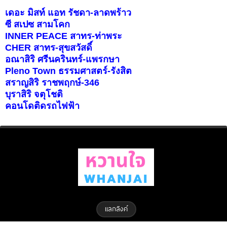
เดอะ มิสท์ แอท รัชดา-ลาดพร้าว
ซี สเปซ สามโคก
INNER PEACE สาทร-ท่าพระ
CHER สาทร-สุขสวัสดิ์
อณาสิริ ศรีนครินทร์-แพรกษา
Pleno Town ธรรมศาสตร์-รังสิต
สราญสิริ ราชพฤกษ์-346
บุราสิริ จตุโชติ
คอนโดติดรถไฟฟ้า
แลกลิงค์