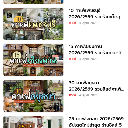
10 คาเฟ่เพชรบุรี
2026/2569 รวมร้านเด็ดสุด
ฮิต ที่สายคาเฟ่ต้องแวะ!
คาเฟ่
4 April 2026
15 คาเฟ่เชียงคาน
2026/2569 รวมร้านยอดฮิต
ที่ต้องมาเช็กอิน
คาเฟ่
4 April 2026
30 คาเฟ่อยุธยา
2026/2569 รวมลิสต์คาเฟ่
ยอดฮิตที่ต้องแวะ ถ่ายรูปสวย
คาเฟ่
4 April 2026
ทุกมุม!
25 คาเฟ่ระยอง 2026/2569
อัปเดตใหม่ล่าสุด ร้านชิลล์ วิว