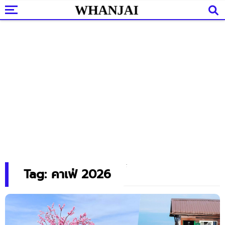
Tag: คาเฟ่ 2026