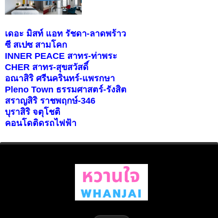
เดอะ มิสท์ แอท รัชดา-ลาดพร้าว
ซี สเปซ สามโคก
INNER PEACE สาทร-ท่าพระ
CHER สาทร-สุขสวัสดิ์
อณาสิริ ศรีนครินทร์-แพรกษา
Pleno Town ธรรมศาสตร์-รังสิต
สราญสิริ ราชพฤกษ์-346
บุราสิริ จตุโชติ
คอนโดติดรถไฟฟ้า