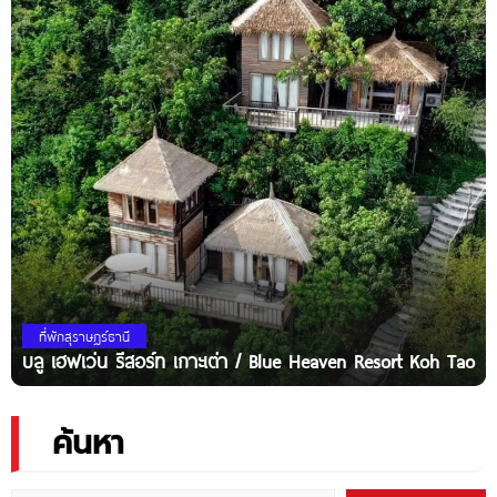
ที่พักสุราษฎร์ธานี
บลู เฮฟเว่น รีสอร์ท เกาะเต่า / Blue Heaven Resort Koh Tao
ค้นหา