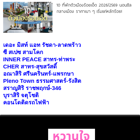
10 ที่พักตัวเมืองร้อยเอ็ด 2026/2569 นอนชิล
กลางเมือง ราคาเบา ๆ เริ่มแค่หลักร้อย!
เดอะ มิสท์ แอท รัชดา-ลาดพร้าว
ซี สเปซ สามโคก
INNER PEACE สาทร-ท่าพระ
CHER สาทร-สุขสวัสดิ์
อณาสิริ ศรีนครินทร์-แพรกษา
Pleno Town ธรรมศาสตร์-รังสิต
สราญสิริ ราชพฤกษ์-346
บุราสิริ จตุโชติ
คอนโดติดรถไฟฟ้า