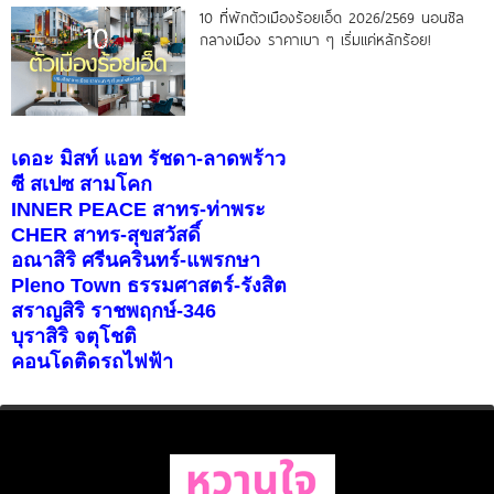
10 ที่พักตัวเมืองร้อยเอ็ด 2026/2569 นอนชิล
กลางเมือง ราคาเบา ๆ เริ่มแค่หลักร้อย!
เดอะ มิสท์ แอท รัชดา-ลาดพร้าว
ซี สเปซ สามโคก
INNER PEACE สาทร-ท่าพระ
CHER สาทร-สุขสวัสดิ์
อณาสิริ ศรีนครินทร์-แพรกษา
Pleno Town ธรรมศาสตร์-รังสิต
สราญสิริ ราชพฤกษ์-346
บุราสิริ จตุโชติ
คอนโดติดรถไฟฟ้า