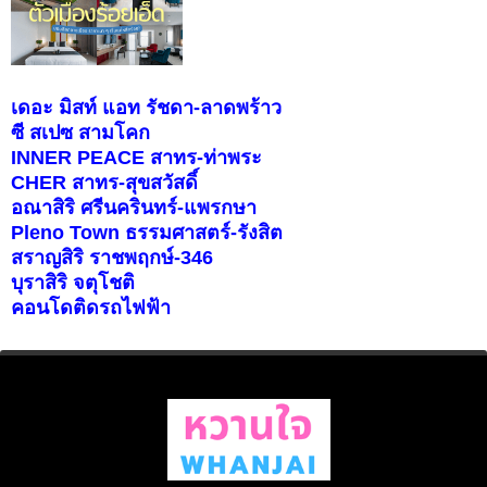
เดอะ มิสท์ แอท รัชดา-ลาดพร้าว
ซี สเปซ สามโคก
INNER PEACE สาทร-ท่าพระ
CHER สาทร-สุขสวัสดิ์
อณาสิริ ศรีนครินทร์-แพรกษา
Pleno Town ธรรมศาสตร์-รังสิต
สราญสิริ ราชพฤกษ์-346
บุราสิริ จตุโชติ
คอนโดติดรถไฟฟ้า