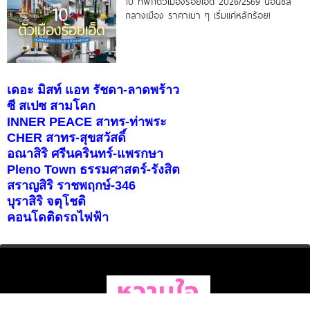
10 ที่พักตัวเมืองร้อยเอ็ด 2026/2569 นอนชิล
กลางเมือง ราคาเบา ๆ เริ่มแค่หลักร้อย!
เดอะ มิสท์ แอท รัชดา-ลาดพร้าว
ซี สเปซ สามโคก
INNER PEACE สาทร-ท่าพระ
CHER สาทร-สุขสวัสดิ์
อณาสิริ ศรีนครินทร์-แพรกษา
Pleno Town ธรรมศาสตร์-รังสิต
สราญสิริ ราชพฤกษ์-346
บุราสิริ จตุโชติ
คอนโดติดรถไฟฟ้า