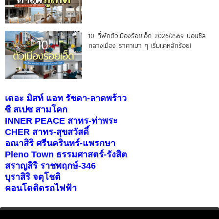
10 ที่พักตัวเมืองร้อยเอ็ด 2026/2569 นอนชิล
กลางเมือง ราคาเบา ๆ เริ่มแค่หลักร้อย!
เดอะ มิสท์ แอท รัชดา-ลาดพร้าว
ซี สเปซ สามโคก
INNER PEACE สาทร-ท่าพระ
CHER สาทร-สุขสวัสดิ์
อณาสิริ ศรีนครินทร์-แพรกษา
Pleno Town ธรรมศาสตร์-รังสิต
สราญสิริ ราชพฤกษ์-346
บุราสิริ จตุโชติ
คอนโดติดรถไฟฟ้า