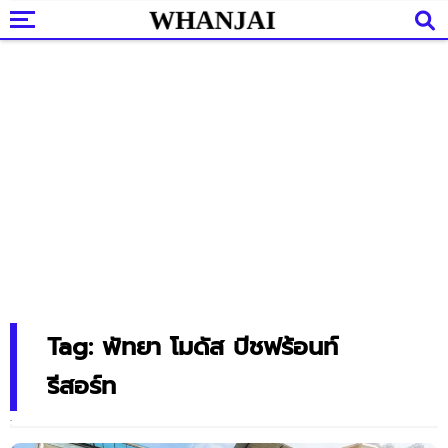
Tag: พัทยา โมดัส บีชฟร้อนท์
รีสอร์ท