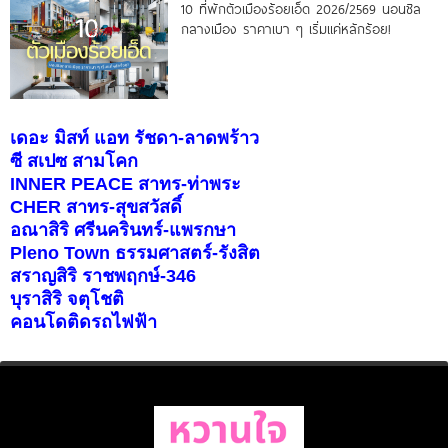
10 ที่พักตัวเมืองร้อยเอ็ด 2026/2569 นอนชิล
กลางเมือง ราคาเบา ๆ เริ่มแค่หลักร้อย!
เดอะ มิสท์ แอท รัชดา-ลาดพร้าว
ซี สเปซ สามโคก
INNER PEACE สาทร-ท่าพระ
CHER สาทร-สุขสวัสดิ์
อณาสิริ ศรีนครินทร์-แพรกษา
Pleno Town ธรรมศาสตร์-รังสิต
สราญสิริ ราชพฤกษ์-346
บุราสิริ จตุโชติ
คอนโดติดรถไฟฟ้า