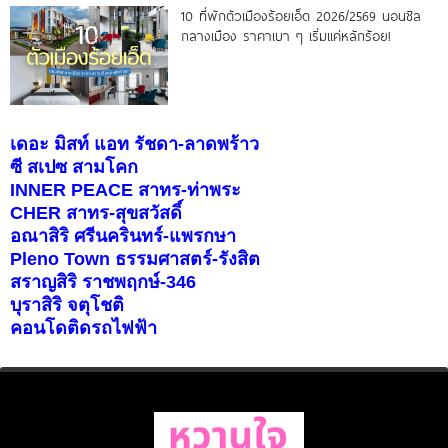
10 ที่พักตัวเมืองร้อยเอ็ด 2026/2569 นอนชิล
กลางเมือง ราคาเบา ๆ เริ่มแค่หลักร้อย!
เดอะ มิสท์ แอท รัชดา-ลาดพร้าว
ซี สเปซ สามโคก
INNER PEACE สาทร-ท่าพระ
CHER สาทร-สุขสวัสดิ์
อณาสิริ ศรีนครินทร์-แพรกษา
Pleno Town ธรรมศาสตร์-รังสิต
สราญสิริ ราชพฤกษ์-346
บุราสิริ จตุโชติ
คอนโดติดรถไฟฟ้า