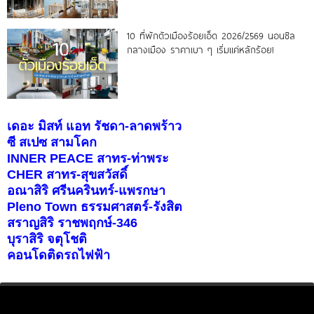
10 ที่พักตัวเมืองร้อยเอ็ด 2026/2569 นอนชิล
กลางเมือง ราคาเบา ๆ เริ่มแค่หลักร้อย!
เดอะ มิสท์ แอท รัชดา-ลาดพร้าว
ซี สเปซ สามโคก
INNER PEACE สาทร-ท่าพระ
CHER สาทร-สุขสวัสดิ์
อณาสิริ ศรีนครินทร์-แพรกษา
Pleno Town ธรรมศาสตร์-รังสิต
สราญสิริ ราชพฤกษ์-346
บุราสิริ จตุโชติ
คอนโดติดรถไฟฟ้า