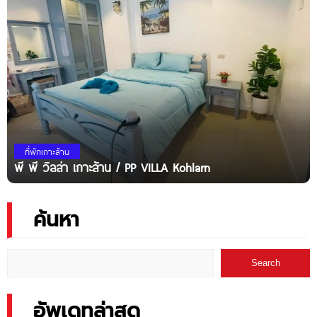
ที่พักเกาะล้าน
พี พี วิลล่า เกาะล้าน / PP VILLA Kohlarn
ค้นหา
Search
อัพเดทล่าสุด