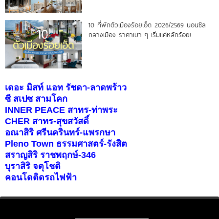
10 ที่พักตัวเมืองร้อยเอ็ด 2026/2569 นอนชิล
กลางเมือง ราคาเบา ๆ เริ่มแค่หลักร้อย!
เดอะ มิสท์ แอท รัชดา-ลาดพร้าว
ซี สเปซ สามโคก
INNER PEACE สาทร-ท่าพระ
CHER สาทร-สุขสวัสดิ์
อณาสิริ ศรีนครินทร์-แพรกษา
Pleno Town ธรรมศาสตร์-รังสิต
สราญสิริ ราชพฤกษ์-346
บุราสิริ จตุโชติ
คอนโดติดรถไฟฟ้า