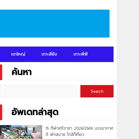
เขาใหญ่
เกาะสีชัง
เกาะพีพี
ค้นหา
Search
อัพเดทล่าสุด
15 ที่พักศรีราชา 2026/2569 บรรยากาศ
ดี พักสบาย ใกล้ที่เที่ยว