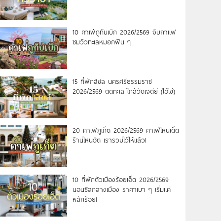
10 คาเฟ่ภูทับเบิก 2026/2569 จิบกาแฟ
ชมวิวทะเลหมอกฟิน ๆ
15 ที่พักสิชล นครศรีธรรมราช
2026/2569 ติดทะเล ใกล้วัดเจดีย์ (ไอ้ไข่)
20 คาเฟ่ภูเก็ต 2026/2569 คาเฟ่ไหนเด็ด
ร้านไหนฮิต เรารวมไว้ให้แล้ว!
10 ที่พักตัวเมืองร้อยเอ็ด 2026/2569
นอนชิลกลางเมือง ราคาเบา ๆ เริ่มแค่
หลักร้อย!