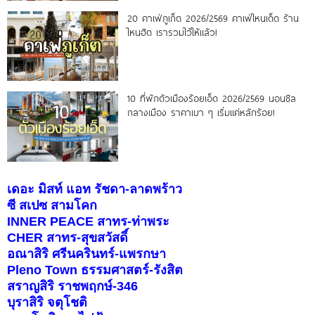
20 คาเฟ่ภูเก็ต 2026/2569 คาเฟ่ไหนเด็ด ร้าน
ไหนฮิต เรารวมไว้ให้แล้ว!
10 ที่พักตัวเมืองร้อยเอ็ด 2026/2569 นอนชิล
กลางเมือง ราคาเบา ๆ เริ่มแค่หลักร้อย!
เดอะ มิสท์ แอท รัชดา-ลาดพร้าว
ซี สเปซ สามโคก
INNER PEACE สาทร-ท่าพระ
CHER สาทร-สุขสวัสดิ์
อณาสิริ ศรีนครินทร์-แพรกษา
Pleno Town ธรรมศาสตร์-รังสิต
สราญสิริ ราชพฤกษ์-346
บุราสิริ จตุโชติ