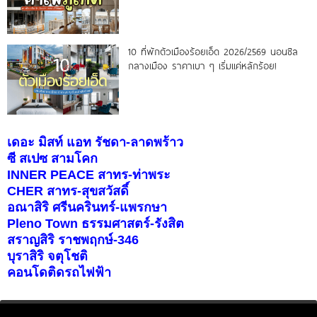
10 ที่พักตัวเมืองร้อยเอ็ด 2026/2569 นอนชิล
กลางเมือง ราคาเบา ๆ เริ่มแค่หลักร้อย!
เดอะ มิสท์ แอท รัชดา-ลาดพร้าว
ซี สเปซ สามโคก
INNER PEACE สาทร-ท่าพระ
CHER สาทร-สุขสวัสดิ์
อณาสิริ ศรีนครินทร์-แพรกษา
Pleno Town ธรรมศาสตร์-รังสิต
สราญสิริ ราชพฤกษ์-346
บุราสิริ จตุโชติ
คอนโดติดรถไฟฟ้า