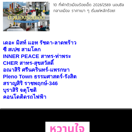
10 ที่พักตัวเมืองร้อยเอ็ด 2026/2569 นอนชิล
กลางเมือง ราคาเบา ๆ เริ่มแค่หลักร้อย!
เดอะ มิสท์ แอท รัชดา-ลาดพร้าว
ซี สเปซ สามโคก
INNER PEACE สาทร-ท่าพระ
CHER สาทร-สุขสวัสดิ์
อณาสิริ ศรีนครินทร์-แพรกษา
Pleno Town ธรรมศาสตร์-รังสิต
สราญสิริ ราชพฤกษ์-346
บุราสิริ จตุโชติ
คอนโดติดรถไฟฟ้า