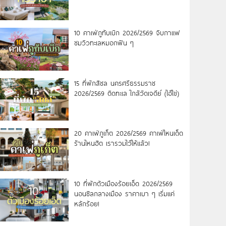
10 คาเฟ่ภูทับเบิก 2026/2569 จิบกาแฟ
ชมวิวทะเลหมอกฟิน ๆ
15 ที่พักสิชล นครศรีธรรมราช
2026/2569 ติดทะเล ใกล้วัดเจดีย์ (ไอ้ไข่)
20 คาเฟ่ภูเก็ต 2026/2569 คาเฟ่ไหนเด็ด
ร้านไหนฮิต เรารวมไว้ให้แล้ว!
10 ที่พักตัวเมืองร้อยเอ็ด 2026/2569
นอนชิลกลางเมือง ราคาเบา ๆ เริ่มแค่
หลักร้อย!