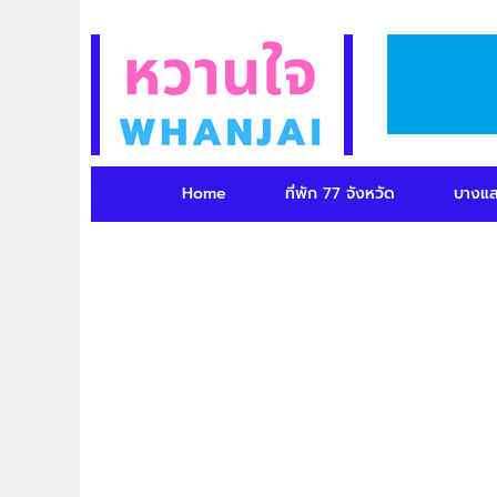
Home
ที่พัก 77 จังหวัด
บางแ