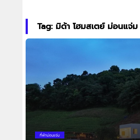
Tag: มิด้า โฮมสเตย์ ม่อนแจ่ม
ที่พักม่อนแจ่ม