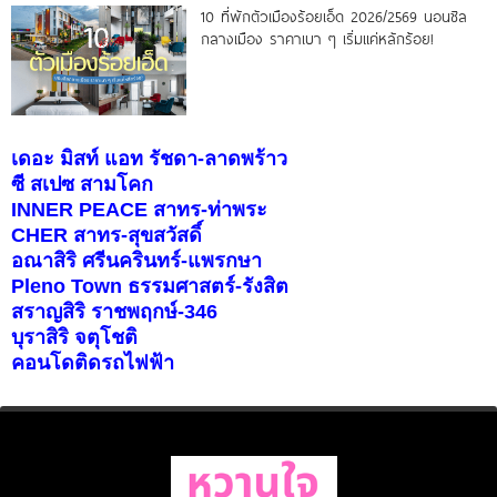
10 ที่พักตัวเมืองร้อยเอ็ด 2026/2569 นอนชิล
กลางเมือง ราคาเบา ๆ เริ่มแค่หลักร้อย!
เดอะ มิสท์ แอท รัชดา-ลาดพร้าว
ซี สเปซ สามโคก
INNER PEACE สาทร-ท่าพระ
CHER สาทร-สุขสวัสดิ์
อณาสิริ ศรีนครินทร์-แพรกษา
Pleno Town ธรรมศาสตร์-รังสิต
สราญสิริ ราชพฤกษ์-346
บุราสิริ จตุโชติ
คอนโดติดรถไฟฟ้า