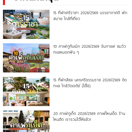
15 ที่พักศรีราชา 2026/2569 บรรยากาศดี พัก
สบาย ใกล้ที่เที่ยว
10 คาเฟ่ภูทับเบิก 2026/2569 จิบกาแฟ ชมวิว
ทะเลหมอกฟิน ๆ
15 ที่พักสิชล นครศรีธรรมราช 2026/2569 ติด
ทะเล ใกล้วัดเจดีย์ (ไอ้ไข่)
20 คาเฟ่ภูเก็ต 2026/2569 คาเฟ่ไหนเด็ด ร้าน
ไหนฮิต เรารวมไว้ให้แล้ว!