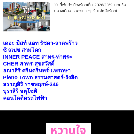
10 ที่พักตัวเมืองร้อยเอ็ด 2026/2569 นอนชิล
กลางเมือง ราคาเบา ๆ เริ่มแค่หลักร้อย!
เดอะ มิสท์ แอท รัชดา-ลาดพร้าว
ซี สเปซ สามโคก
INNER PEACE สาทร-ท่าพระ
CHER สาทร-สุขสวัสดิ์
อณาสิริ ศรีนครินทร์-แพรกษา
Pleno Town ธรรมศาสตร์-รังสิต
สราญสิริ ราชพฤกษ์-346
บุราสิริ จตุโชติ
คอนโดติดรถไฟฟ้า