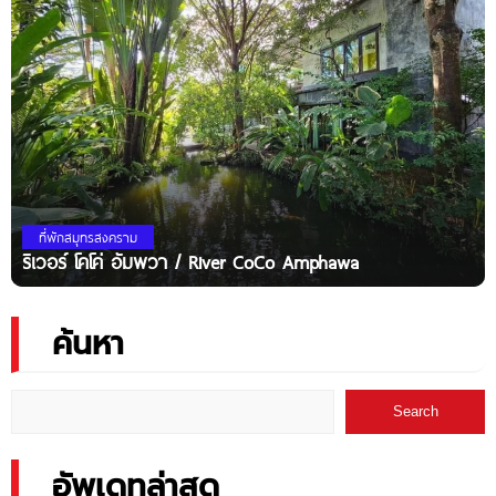
ที่พักสมุทรสงคราม
ริเวอร์ โคโค่ อัมพวา / River CoCo Amphawa
ค้นหา
Search
อัพเดทล่าสุด