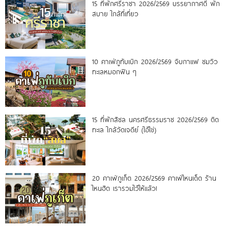
15 ที่พักศรีราชา 2026/2569 บรรยากาศดี พัก
สบาย ใกล้ที่เที่ยว
10 คาเฟ่ภูทับเบิก 2026/2569 จิบกาแฟ ชมวิว
ทะเลหมอกฟิน ๆ
15 ที่พักสิชล นครศรีธรรมราช 2026/2569 ติด
ทะเล ใกล้วัดเจดีย์ (ไอ้ไข่)
20 คาเฟ่ภูเก็ต 2026/2569 คาเฟ่ไหนเด็ด ร้าน
ไหนฮิต เรารวมไว้ให้แล้ว!