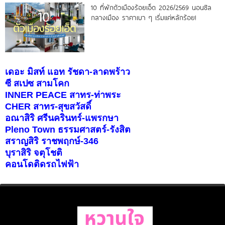
10 ที่พักตัวเมืองร้อยเอ็ด 2026/2569 นอนชิล
กลางเมือง ราคาเบา ๆ เริ่มแค่หลักร้อย!
เดอะ มิสท์ แอท รัชดา-ลาดพร้าว
ซี สเปซ สามโคก
INNER PEACE สาทร-ท่าพระ
CHER สาทร-สุขสวัสดิ์
อณาสิริ ศรีนครินทร์-แพรกษา
Pleno Town ธรรมศาสตร์-รังสิต
สราญสิริ ราชพฤกษ์-346
บุราสิริ จตุโชติ
คอนโดติดรถไฟฟ้า