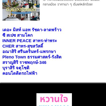
กลางเมือง ราคาเบา ๆ เริ่มแค่หลักร้อย!
เดอะ มิสท์ แอท รัชดา-ลาดพร้าว
ซี สเปซ สามโคก
INNER PEACE สาทร-ท่าพระ
CHER สาทร-สุขสวัสดิ์
อณาสิริ ศรีนครินทร์-แพรกษา
Pleno Town ธรรมศาสตร์-รังสิต
สราญสิริ ราชพฤกษ์-346
บุราสิริ จตุโชติ
คอนโดติดรถไฟฟ้า