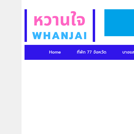
Home
ที่พัก 77 จังหวัด
บางแ