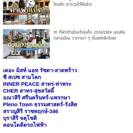
ไหนฮิต เรารวมไว้ให้แล้ว!
10 ที่พักตัวเมืองร้อยเอ็ด 2026/2569 นอนชิล
กลางเมือง ราคาเบา ๆ เริ่มแค่หลักร้อย!
เดอะ มิสท์ แอท รัชดา-ลาดพร้าว
ซี สเปซ สามโคก
INNER PEACE สาทร-ท่าพระ
CHER สาทร-สุขสวัสดิ์
อณาสิริ ศรีนครินทร์-แพรกษา
Pleno Town ธรรมศาสตร์-รังสิต
สราญสิริ ราชพฤกษ์-346
บุราสิริ จตุโชติ
คอนโดติดรถไฟฟ้า