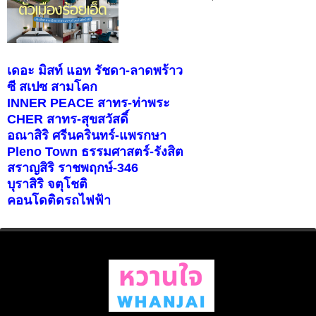
เดอะ มิสท์ แอท รัชดา-ลาดพร้าว
ซี สเปซ สามโคก
INNER PEACE สาทร-ท่าพระ
CHER สาทร-สุขสวัสดิ์
อณาสิริ ศรีนครินทร์-แพรกษา
Pleno Town ธรรมศาสตร์-รังสิต
สราญสิริ ราชพฤกษ์-346
บุราสิริ จตุโชติ
คอนโดติดรถไฟฟ้า