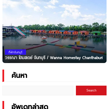
ที่พักจันทบุรี
วรรณา โฮมสเตย์​ จันทบุรี / Wanna Homestay Chanthaburi
ค้นหา
Search
อัพเดทล่าสุด