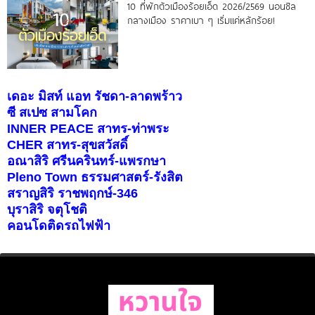
10 ที่พักตัวเมืองร้อยเอ็ด 2026/2569 นอนชิล
กลางเมือง ราคาเบา ๆ เริ่มแค่หลักร้อย!
เดอะ มิสท์ แอท รัชดา-ลาดพร้าว
ซี สเปซ สามโคก
INNER PEACE สาทร-ท่าพระ
CHER สาทร-สุขสวัสดิ์
อณาสิริ ศรีนครินทร์-แพรกษา
Pleno Town ธรรมศาสตร์-รังสิต
สราญสิริ ราชพฤกษ์-346
บุราสิริ จตุโชติ
คอนโดติดรถไฟฟ้า