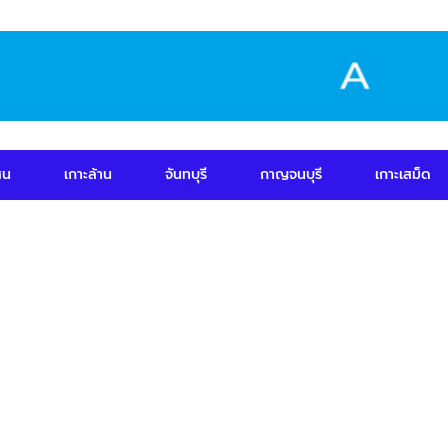
สน
เกาะล้าน
จันทบุรี
กาญจนบุรี
เกาะเสม็ด