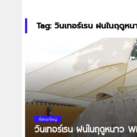
Tag: วินเทอร์เรน ฝนในฤดูหน
ที่พักเขาใหญ่
วินเทอร์เรน ฝนในฤดูหนาว W