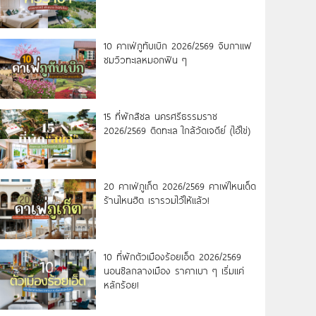
10 คาเฟ่ภูทับเบิก 2026/2569 จิบกาแฟ
ชมวิวทะเลหมอกฟิน ๆ
15 ที่พักสิชล นครศรีธรรมราช
2026/2569 ติดทะเล ใกล้วัดเจดีย์ (ไอ้ไข่)
20 คาเฟ่ภูเก็ต 2026/2569 คาเฟ่ไหนเด็ด
ร้านไหนฮิต เรารวมไว้ให้แล้ว!
10 ที่พักตัวเมืองร้อยเอ็ด 2026/2569
นอนชิลกลางเมือง ราคาเบา ๆ เริ่มแค่
หลักร้อย!