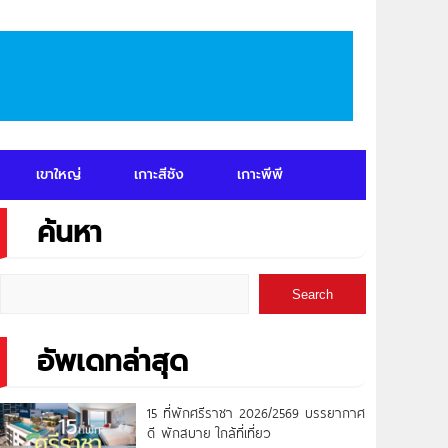
เขาใหญ่
เกาะสีชัง
เกาะพีพี
ค้นหา
Search
อัพเดทล่าสุด
15 ที่พักศรีราชา 2026/2569 บรรยากาศ
ดี พักสบาย ใกล้ที่เที่ยว