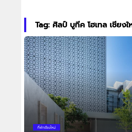
Tag: ศิลป์ บูทีค โฮเทล เชียงให
ที่พักเชียงใหม่