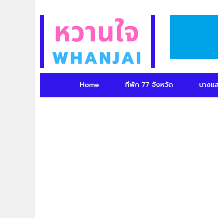
Home
ที่พัก 77 จังหวัด
บางแ