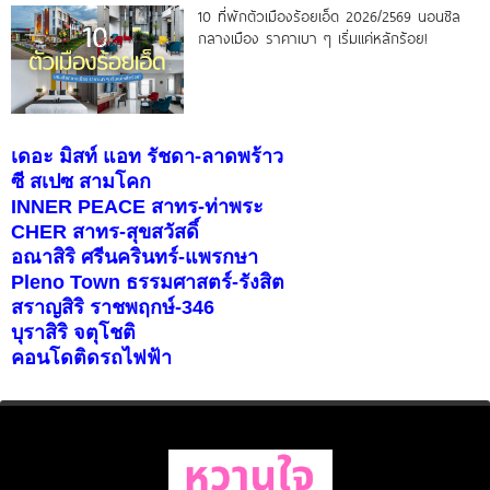
10 ที่พักตัวเมืองร้อยเอ็ด 2026/2569 นอนชิล
กลางเมือง ราคาเบา ๆ เริ่มแค่หลักร้อย!
เดอะ มิสท์ แอท รัชดา-ลาดพร้าว
ซี สเปซ สามโคก
INNER PEACE สาทร-ท่าพระ
CHER สาทร-สุขสวัสดิ์
อณาสิริ ศรีนครินทร์-แพรกษา
Pleno Town ธรรมศาสตร์-รังสิต
สราญสิริ ราชพฤกษ์-346
บุราสิริ จตุโชติ
คอนโดติดรถไฟฟ้า