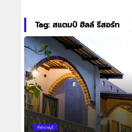
Tag: สแตมป์ ฮิลล์ รีสอร์ท
ที่พักราชบุรี