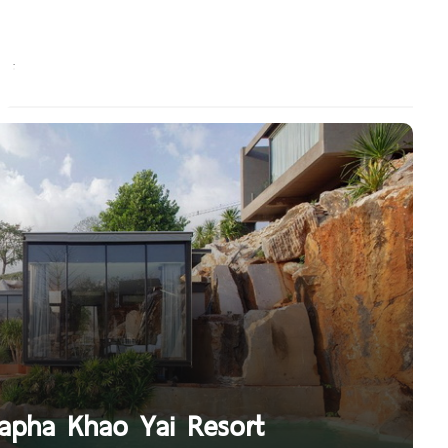
hapha Khao Yai Resort