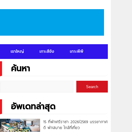
เขาใหญ่
เกาะสีชัง
เกาะพีพี
ค้นหา
Search
อัพเดทล่าสุด
15 ที่พักศรีราชา 2026/2569 บรรยากาศ
ดี พักสบาย ใกล้ที่เที่ยว