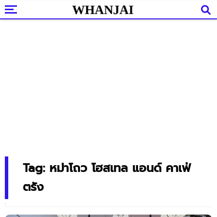
Tag: หม่าโถว โฮสเทล แอนด์ คาเฟ่
ตรัง