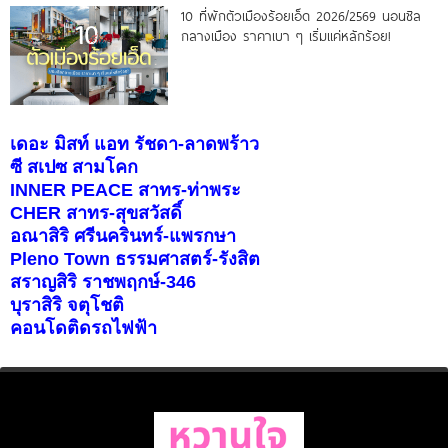
10 ที่พักตัวเมืองร้อยเอ็ด 2026/2569 นอนชิล
กลางเมือง ราคาเบา ๆ เริ่มแค่หลักร้อย!
เดอะ มิสท์ แอท รัชดา-ลาดพร้าว
ซี สเปซ สามโคก
INNER PEACE สาทร-ท่าพระ
CHER สาทร-สุขสวัสดิ์
อณาสิริ ศรีนครินทร์-แพรกษา
Pleno Town ธรรมศาสตร์-รังสิต
สราญสิริ ราชพฤกษ์-346
บุราสิริ จตุโชติ
คอนโดติดรถไฟฟ้า