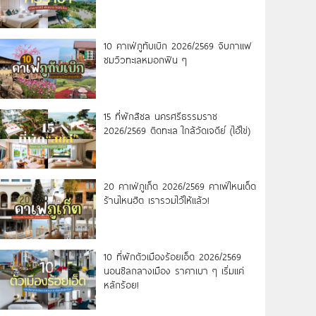
10 คาเฟ่ภูทับเบิก 2026/2569 จิบกาแฟ
ชมวิวทะเลหมอกฟิน ๆ
15 ที่พักสิชล นครศรีธรรมราช
2026/2569 ติดทะเล ใกล้วัดเจดีย์ (ไอ้ไข่)
20 คาเฟ่ภูเก็ต 2026/2569 คาเฟ่ไหนเด็ด
ร้านไหนฮิต เรารวมไว้ให้แล้ว!
10 ที่พักตัวเมืองร้อยเอ็ด 2026/2569
นอนชิลกลางเมือง ราคาเบา ๆ เริ่มแค่
หลักร้อย!