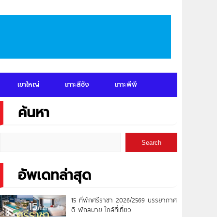
เขาใหญ่
เกาะสีชัง
เกาะพีพี
ค้นหา
Search
อัพเดทล่าสุด
15 ที่พักศรีราชา 2026/2569 บรรยากาศ
ดี พักสบาย ใกล้ที่เที่ยว