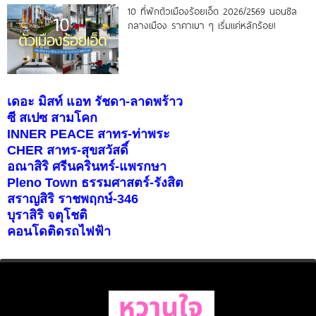
10 ที่พักตัวเมืองร้อยเอ็ด 2026/2569 นอนชิล
กลางเมือง ราคาเบา ๆ เริ่มแค่หลักร้อย!
เดอะ มิสท์ แอท รัชดา-ลาดพร้าว
ซี สเปซ สามโคก
INNER PEACE สาทร-ท่าพระ
CHER สาทร-สุขสวัสดิ์
อณาสิริ ศรีนครินทร์-แพรกษา
Pleno Town ธรรมศาสตร์-รังสิต
สราญสิริ ราชพฤกษ์-346
บุราสิริ จตุโชติ
คอนโดติดรถไฟฟ้า