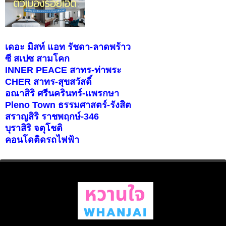
เดอะ มิสท์ แอท รัชดา-ลาดพร้าว
ซี สเปซ สามโคก
INNER PEACE สาทร-ท่าพระ
CHER สาทร-สุขสวัสดิ์
อณาสิริ ศรีนครินทร์-แพรกษา
Pleno Town ธรรมศาสตร์-รังสิต
สราญสิริ ราชพฤกษ์-346
บุราสิริ จตุโชติ
คอนโดติดรถไฟฟ้า