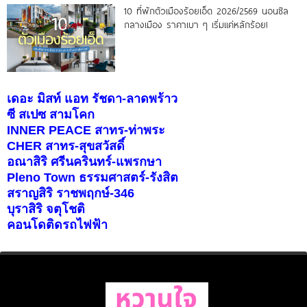
10 ที่พักตัวเมืองร้อยเอ็ด 2026/2569 นอนชิล
กลางเมือง ราคาเบา ๆ เริ่มแค่หลักร้อย!
เดอะ มิสท์ แอท รัชดา-ลาดพร้าว
ซี สเปซ สามโคก
INNER PEACE สาทร-ท่าพระ
CHER สาทร-สุขสวัสดิ์
อณาสิริ ศรีนครินทร์-แพรกษา
Pleno Town ธรรมศาสตร์-รังสิต
สราญสิริ ราชพฤกษ์-346
บุราสิริ จตุโชติ
คอนโดติดรถไฟฟ้า